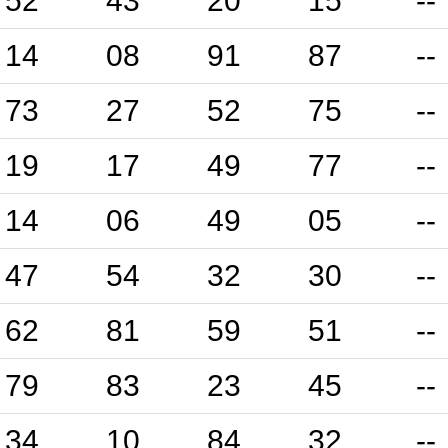
52
43
20
15
--
14
08
91
87
--
73
27
52
75
--
19
17
49
77
--
14
06
49
05
--
47
54
32
30
--
62
81
59
51
--
79
83
23
45
--
34
10
84
32
--