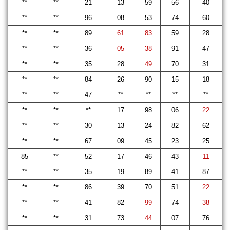
**
**
21
13
59
56
40
**
**
96
08
53
74
60
**
**
89
61
83
59
28
**
**
36
05
38
91
47
**
**
35
28
49
70
31
**
**
84
26
90
15
18
**
**
47
**
**
**
**
**
**
**
17
98
06
22
**
**
30
13
24
82
62
**
**
67
09
45
23
25
85
**
52
17
46
43
11
**
**
35
19
89
41
87
**
**
86
39
70
51
22
**
**
41
82
99
74
38
**
**
31
73
44
07
76