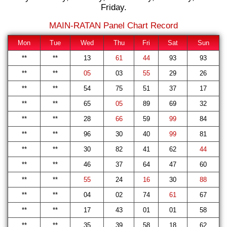
Friday.
MAIN-RATAN
Panel Chart Record
Mon
Tue
Wed
Thu
Fri
Sat
Sun
**
**
13
61
44
93
93
**
**
05
03
55
29
26
**
**
54
75
51
37
17
**
**
65
05
89
69
32
**
**
28
66
59
99
84
**
**
96
30
40
99
81
**
**
30
82
41
62
44
**
**
46
37
64
47
60
**
**
55
24
16
30
88
**
**
04
02
74
61
67
**
**
17
43
01
01
58
**
**
35
39
58
18
62