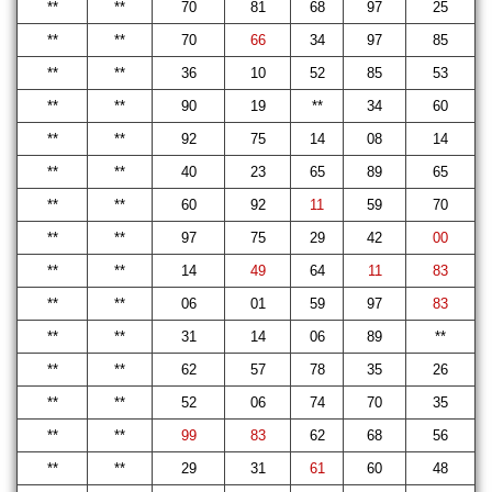
**
**
70
81
68
97
25
**
**
70
66
34
97
85
**
**
36
10
52
85
53
**
**
90
19
**
34
60
**
**
92
75
14
08
14
**
**
40
23
65
89
65
**
**
60
92
11
59
70
**
**
97
75
29
42
00
**
**
14
49
64
11
83
**
**
06
01
59
97
83
**
**
31
14
06
89
**
**
**
62
57
78
35
26
**
**
52
06
74
70
35
**
**
99
83
62
68
56
**
**
29
31
61
60
48