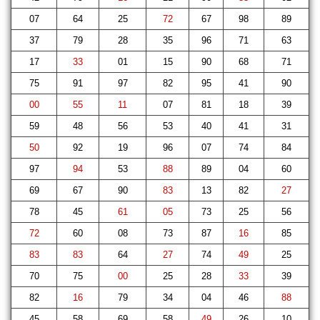
07
64
25
72
67
98
89
37
79
28
35
96
71
63
17
33
01
15
90
68
71
75
91
97
82
95
41
90
00
55
11
07
81
18
39
59
48
56
53
40
41
31
50
92
19
96
07
74
84
97
94
53
88
89
04
60
69
67
90
83
13
82
27
78
45
61
05
73
25
56
72
60
08
73
87
16
85
83
83
64
27
74
49
25
70
75
00
25
28
33
39
82
16
79
34
04
46
88
45
58
69
58
49
26
10