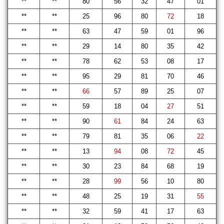
**
**
80
56
32
47
01
**
**
25
96
80
72
18
**
**
63
47
59
01
96
**
**
29
14
80
35
42
**
**
78
62
53
08
17
**
**
95
29
81
70
46
**
**
66
57
89
25
07
**
**
59
18
04
27
51
**
**
90
61
84
24
63
**
**
79
81
35
06
22
**
**
13
94
08
72
45
**
**
30
23
84
68
19
**
**
28
99
56
10
80
**
**
48
25
19
31
55
**
**
32
59
41
17
63