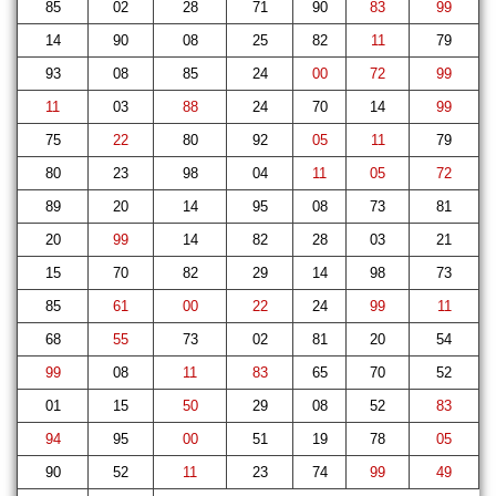
85
02
28
71
90
83
99
14
90
08
25
82
11
79
93
08
85
24
00
72
99
11
03
88
24
70
14
99
75
22
80
92
05
11
79
80
23
98
04
11
05
72
89
20
14
95
08
73
81
20
99
14
82
28
03
21
15
70
82
29
14
98
73
85
61
00
22
24
99
11
68
55
73
02
81
20
54
99
08
11
83
65
70
52
01
15
50
29
08
52
83
94
95
00
51
19
78
05
90
52
11
23
74
99
49