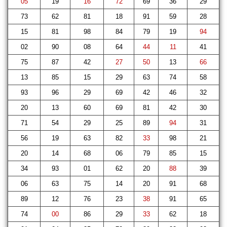
05
19
16
72
69
36
29
73
62
81
18
91
59
28
15
81
98
84
79
19
94
02
90
08
64
44
11
41
75
87
42
27
50
13
66
13
85
15
29
63
74
58
93
96
29
69
42
46
32
20
13
60
69
81
42
30
71
54
29
25
89
94
31
56
19
63
82
33
98
21
20
14
68
06
79
85
15
34
93
01
62
20
88
39
06
63
75
14
20
91
68
89
12
76
23
38
91
65
74
00
86
29
33
62
18