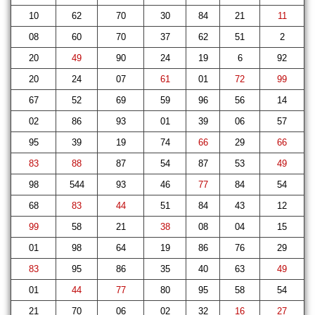
10
62
70
30
84
21
11
08
60
70
37
62
51
2
20
49
90
24
19
6
92
20
24
07
61
01
72
99
67
52
69
59
96
56
14
02
86
93
01
39
06
57
95
39
19
74
66
29
66
83
88
87
54
87
53
49
98
544
93
46
77
84
54
68
83
44
51
84
43
12
99
58
21
38
08
04
15
01
98
64
19
86
76
29
83
95
86
35
40
63
49
01
44
77
80
95
58
54
21
70
06
02
32
16
27