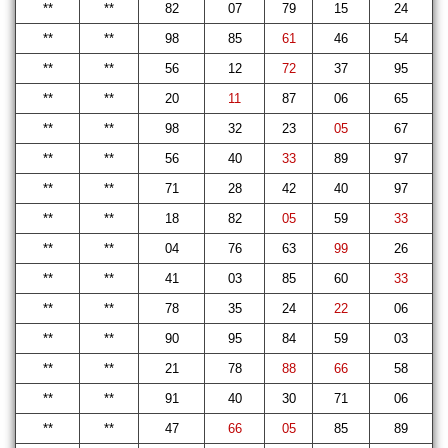
**
**
82
07
79
15
24
**
**
98
85
61
46
54
**
**
56
12
72
37
95
**
**
20
11
87
06
65
**
**
98
32
23
05
67
**
**
56
40
33
89
97
**
**
71
28
42
40
97
**
**
18
82
05
59
33
**
**
04
76
63
99
26
**
**
41
03
85
60
33
**
**
78
35
24
22
06
**
**
90
95
84
59
03
**
**
21
78
88
66
58
**
**
91
40
30
71
06
**
**
47
66
05
85
89