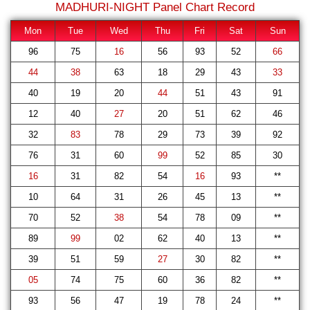
MADHURI-NIGHT
Panel Chart Record
Mon
Tue
Wed
Thu
Fri
Sat
Sun
96
75
16
56
93
52
66
44
38
63
18
29
43
33
40
19
20
44
51
43
91
12
40
27
20
51
62
46
32
83
78
29
73
39
92
76
31
60
99
52
85
30
16
31
82
54
16
93
**
10
64
31
26
45
13
**
70
52
38
54
78
09
**
89
99
02
62
40
13
**
39
51
59
27
30
82
**
05
74
75
60
36
82
**
93
56
47
19
78
24
**