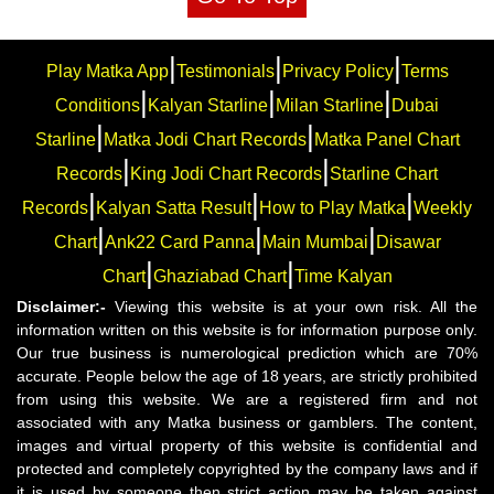
|
|
|
Play Matka App
Testimonials
Privacy Policy
Terms
|
|
|
Conditions
Kalyan Starline
Milan Starline
Dubai
|
|
Starline
Matka Jodi Chart Records
Matka Panel Chart
|
|
Records
King Jodi Chart Records
Starline Chart
|
|
|
Records
Kalyan Satta Result
How to Play Matka
Weekly
|
|
|
Chart
Ank22 Card Panna
Main Mumbai
Disawar
|
|
Chart
Ghaziabad Chart
Time Kalyan
Disclaimer:-
Viewing this website is at your own risk. All the
information written on this website is for information purpose only.
Our true business is numerological prediction which are 70%
accurate. People below the age of 18 years, are strictly prohibited
from using this website. We are a registered firm and not
associated with any Matka business or gamblers. The content,
images and virtual property of this website is confidential and
protected and completely copyrighted by the company laws and if
it is used by someone then strict action may be taken against