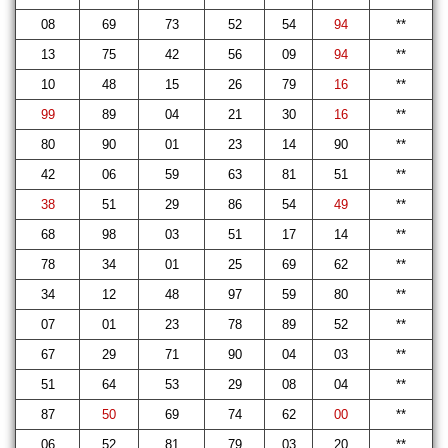
08
69
73
52
54
94
**
13
75
42
56
09
94
**
10
48
15
26
79
16
**
99
89
04
21
30
16
**
80
90
01
23
14
90
**
42
06
59
63
81
51
**
38
51
29
86
54
49
**
68
98
03
51
17
14
**
78
34
01
25
69
62
**
34
12
48
97
59
80
**
07
01
23
78
89
52
**
67
29
71
90
04
03
**
51
64
53
29
08
04
**
87
50
69
74
62
00
**
06
52
81
79
03
20
**