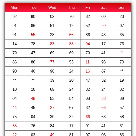
Mon
Tue
Wed
Thu
Fri
Sat
Sun
92
90
02
70
82
09
23
91
86
51
12
52
99
07
91
55
28
66
86
43
35
14
78
83
88
94
17
76
79
47
69
69
79
41
11
86
86
77
53
11
93
70
90
40
90
24
16
87
**
**
**
39
20
47
32
19
10
10
69
24
32
24
02
04
49
53
54
08
38
89
44
45
27
67
32
66
57
75
04
30
32
66
68
58
55
76
84
17
01
41
31
22
03
49
81
07
06
86