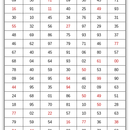
89
30
72
09
30
45
71
16
91
11
40
25
49
93
30
10
45
34
76
26
31
55
32
56
27
97
29
35
48
69
86
75
93
93
37
46
62
97
79
71
46
77
67
40
45
91
06
80
57
68
04
64
93
02
61
00
78
40
59
30
50
53
80
09
04
95
94
46
99
90
44
95
35
94
02
09
63
24
68
01
86
50
49
51
18
95
70
81
10
50
28
77
02
22
57
10
53
63
79
59
54
16
77
36
38