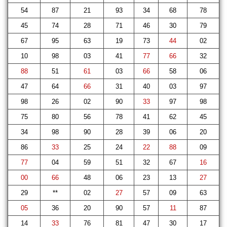
54
87
21
93
34
68
78
45
74
28
71
46
30
79
67
95
63
19
73
44
02
10
98
03
41
77
66
32
88
51
61
03
66
58
06
47
64
66
31
40
03
97
98
26
02
90
33
97
98
75
80
56
78
41
62
45
34
98
90
28
39
06
20
86
33
25
24
22
88
09
77
04
59
51
32
67
16
00
66
48
06
23
13
27
29
**
02
27
57
09
63
05
36
20
90
57
11
87
14
33
76
81
47
30
17