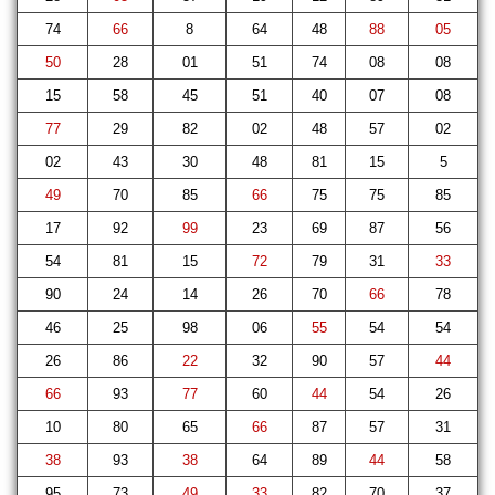
74
66
8
64
48
88
05
50
28
01
51
74
08
08
15
58
45
51
40
07
08
77
29
82
02
48
57
02
02
43
30
48
81
15
5
49
70
85
66
75
75
85
17
92
99
23
69
87
56
54
81
15
72
79
31
33
90
24
14
26
70
66
78
46
25
98
06
55
54
54
26
86
22
32
90
57
44
66
93
77
60
44
54
26
10
80
65
66
87
57
31
38
93
38
64
89
44
58
95
73
49
33
82
70
37