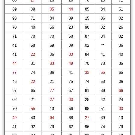
68
27
28
26
78
20
71
59
09
05
44
85
84
51
93
71
84
39
15
86
02
70
40
56
23
98
02
26
71
70
70
58
87
04
82
41
58
69
09
02
**
36
41
22
06
33
84
41
40
44
81
33
49
70
78
85
77
74
86
41
33
55
65
46
22
21
75
74
58
06
97
65
77
57
81
89
66
03
21
27
00
28
42
24
70
55
13
56
98
51
00
49
43
94
68
27
39
13
41
92
79
62
96
74
79