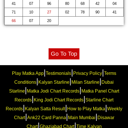
41
07
96
80
68
42
04
71
10
27
02
78
90
41
66
07
20
Go To Top
|
|
|
Play Matka App
Testimonials
Privacy Policy
Terms
|
|
|
Conditions
Kalyan Starline
Milan Starline
Dubai
|
|
Starline
Matka Jodi Chart Records
Matka Panel Chart
|
|
Records
King Jodi Chart Records
Starline Chart
|
|
|
Records
Kalyan Satta Result
How to Play Matka
Weekly
|
|
|
Chart
Ank22 Card Panna
Main Mumbai
Disawar
|
|
Chart
Ghaziabad Chart
Time Kalyan