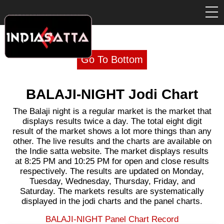
Go To Bottom
BALAJI-NIGHT Jodi Chart
The Balaji night is a regular market is the market that
displays results twice a day. The total eight digit
result of the market shows a lot more things than any
other. The live results and the charts are available on
the Indie satta website. The market displays results
at 8:25 PM and 10:25 PM for open and close results
respectively. The results are updated on Monday,
Tuesday, Wednesday, Thursday, Friday, and
Saturday. The markets results are systematically
displayed in the jodi charts and the panel charts.
BALAJI-NIGHT
Panel Chart Record