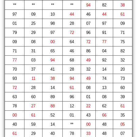
**
**
**
**
94
82
38
97
09
10
44
46
44
61
01
25
98
28
07
97
09
79
29
97
72
96
91
71
09
08
00
64
72
77
75
71
31
65
46
86
04
82
77
03
94
68
49
92
32
70
37
41
28
32
14
20
93
11
38
94
49
74
73
72
28
14
61
08
13
60
63
60
89
96
01
08
39
78
27
88
12
22
62
61
00
61
52
01
43
66
35
40
59
14
**
00
48
05
61
29
40
78
33
48
07