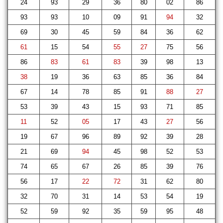
24
93
29
36
80
02
86
93
93
10
09
91
94
32
69
30
45
59
84
36
62
61
15
54
55
27
75
56
86
83
61
83
39
98
13
38
19
36
63
85
36
84
67
14
78
85
91
88
27
53
39
43
15
93
71
85
11
52
05
17
43
27
56
19
67
96
89
92
39
28
21
69
94
45
98
52
53
74
65
67
26
85
39
76
56
17
22
72
31
62
80
32
70
31
14
53
54
19
52
59
92
35
59
95
48