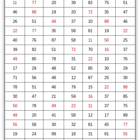
11
77
20
39
82
75
51
46
88
19
20
72
35
47
26
51
49
37
10
88
46
22
77
35
58
81
19
22
40
76
87
58
11
50
25
39
82
51
72
70
16
37
49
85
78
31
22
10
76
17
29
48
52
85
30
29
71
56
48
12
87
25
30
78
51
46
79
15
22
88
30
47
21
59
16
37
85
50
78
49
22
11
37
75
49
20
41
58
12
17
89
55
58
30
32
81
45
77
19
24
89
18
31
81
55